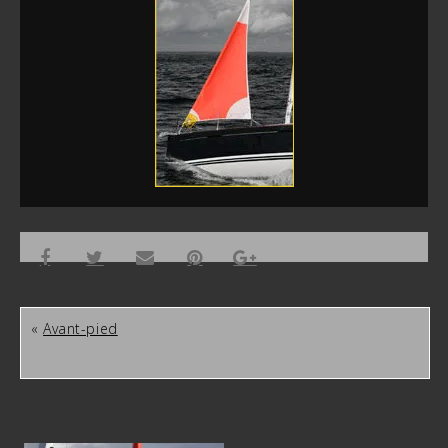
«
Avant-pied